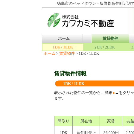
徳島市のベッドタウン・板野郡藍住町近辺
ホーム
賃貸物件
1DK / 1LDK
2DK / 2LDK
3
ホーム
>
賃貸物件
> 1DK / 1LDK
賃貸物件情報
1DK / 1LDK
表示された物件の一覧から、
詳細
●
←をクリ
ます。
間取り
所在地
家賃
共
1DK
藍住町矢上
36,000円
2,5