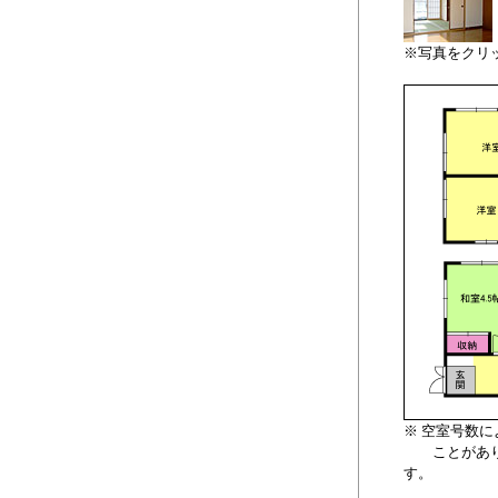
※写真をクリ
※ 空室号数
ことがあり
す。