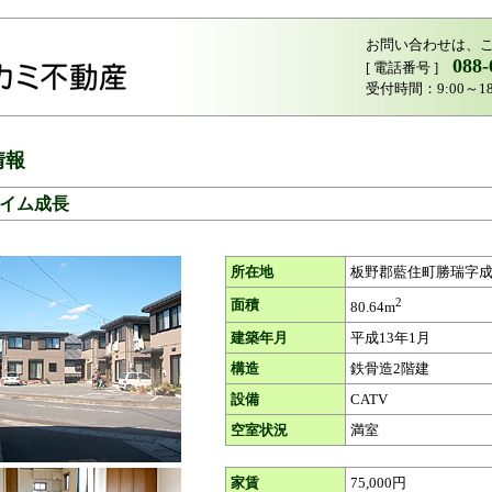
お問い合わせは、
088-
[ 電話番号 ]
受付時間：9:00～1
情報
イム成長
所在地
板野郡藍住町勝瑞字
2
面積
80.64m
建築年月
平成13年1月
構造
鉄骨造2階建
設備
CATV
空室状況
満室
家賃
75,000円