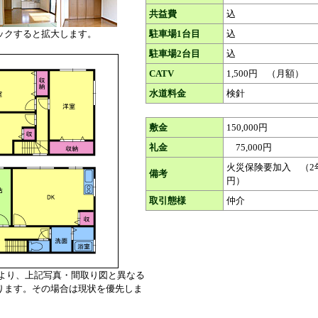
共益費
込
ックすると拡大します。
駐車場1台目
込
駐車場2台目
込
CATV
1,500円 （月額）
水道料金
検針
敷金
150,000円
礼金
75,000円
火災保険要加入 （2年・
備考
円）
取引態様
仲介
により、上記写真・間取り図と異なる
ます。その場合は現状を優先しま