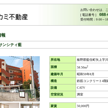
お問い合わせは、
088-
[ 電話番号 ]
受付時間：9:00～1
情報
サンシティ藍
所在地
板野郡藍住町矢上字
2
面積
58.50m
建築年月
昭和59年8月
構造
鉄筋コンクリート4階
設備
CATV
空室状況
満室
家賃
50,000円