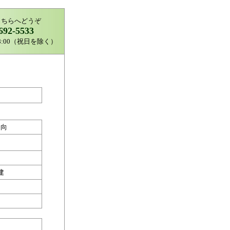
こちらへどうぞ
692-5533
8:00（祝日を除く）
川向
建