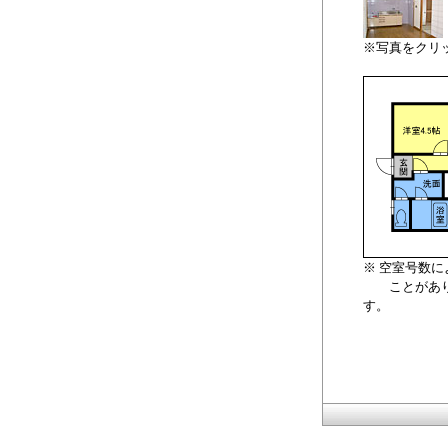
※写真をクリ
※ 空室号数
ことがあり
す。