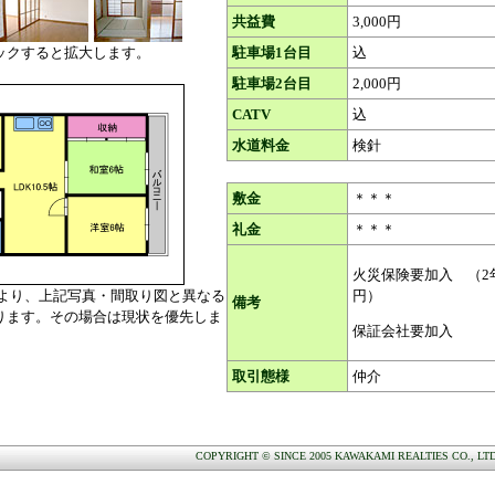
共益費
3,000円
ックすると拡大します。
駐車場1台目
込
駐車場2台目
2,000円
CATV
込
水道料金
検針
敷金
＊＊＊
礼金
＊＊＊
火災保険要加入 （2年・
により、上記写真・間取り図と異なる
円）
備考
ます。その場合は現状を優先しま
保証会社要加入
取引態様
仲介
COPYRIGHT © SINCE 2005 KAWAKAMI REALTIES CO., LT